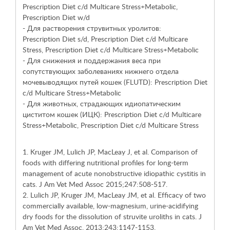
Prescription Diet
c/d Multicare Stress+Metabolic,
Prescription Diet
w/d
- Для растворения струвитных уролитов:
Prescription Diet
s/d,
Prescription Diet
c/d Multicare
Stress,
Prescription Diet
c/d Multicare Stress+Metabolic
- Для снижения и поддержания веса при
сопутствующих заболеваниях нижнего отдела
мочевыводящих путей кошек (FLUTD):
Prescription Diet
c/d Multicare Stress+Metabolic
- Для животных, страдающих идиопатическим
циститом кошек (ИЦК):
Prescription Diet
c/d Multicare
Stress+Metabolic,
Prescription Diet
c/d Multicare Stress
1. Kruger JM, Lulich JP, MacLeay J, et al. Comparison of
foods with differing nutritional profiles for long-term
management of acute nonobstructive idiopathic cystitis in
cats. J Am Vet Med Assoc 2015;247:508-517.
2. Lulich JP, Kruger JM, MacLeay JM, et al. Efficacy of two
commercially available, low-magnesium, urine-acidifying
dry foods for the dissolution of struvite uroliths in cats. J
Am Vet Med Assoc. 2013;243:1147-1153.